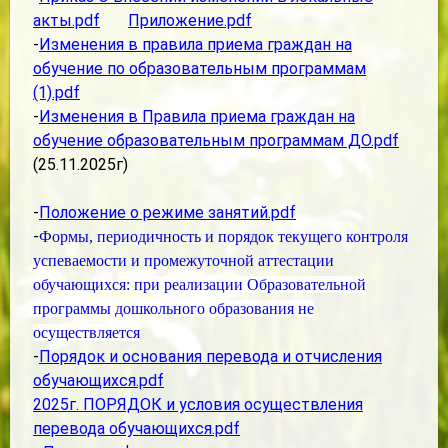
акты.pdf
Приложение.pdf
-
Изменения в правила приема граждан на
обучение по образовательным программам
(1).pdf
-
Изменения в Правила приема граждан на
обучение образовательным программам ДО.pdf
(25.11.2025г)
-
Положение о режиме занятий.pdf
-
Формы, периодичность и порядок текущего контроля
успеваемости и промежуточной аттестации
обучающихся:
при реализации Образовательной
программы дошкольного образования не
осуществляется
-
Порядок и основания перевода и отчисления
обучающихся.pdf
2025г. ПОРЯДОК и условия осуществления
перевода обучающихся.pdf