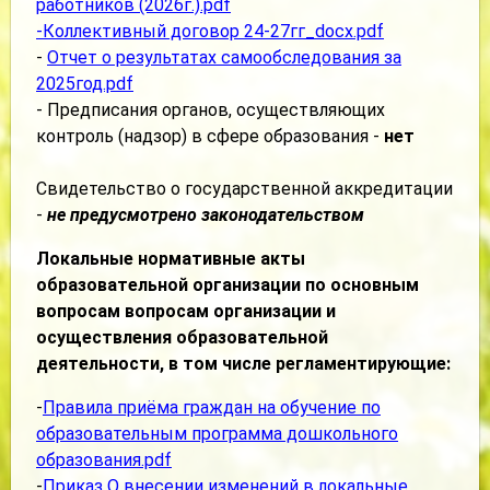
работников (2026г.).pdf
-
Коллективный договор 24-27гг_docx.pdf
-
Отчет о результатах самообследования за
2025год.pdf
- Предписания органов, осуществляющих
контроль (надзор) в сфере образования -
нет
Свидетельство о государственной аккредитации
-
не предусмотрено законодательством
Локальные нормативные акты
образовательной организации по основным
вопросам вопросам организации и
осуществления образовательной
деятельности, в том числе регламентирующие:
-
Правила приёма граждан на обучение по
образовательным программа дошкольного
образования.pdf
-
Приказ О внесении изменений в локальные